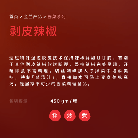
首页
>
金兰产品
>
酱菜系列
剥皮辣椒
透过特殊温控脱皮技术保持辣椒鲜甜甘甘脆，有别
于其他剥皮辣椒软烂断裂，整株辣椒完美呈现，开
罐即食不需料理，切丝剁碎加入凉拌菜中增添美
味，特制「酱汤汁」，直接加水可马上变身美味高
汤，是居家不可少的酱菜料理圣品。
包装容量
450 gm / 罐
拌
炒
煮