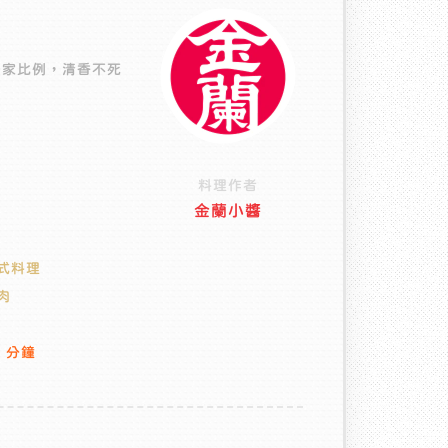
獨家比例，清香不死
料理作者
金蘭小醬
式料理
肉
5 分鐘