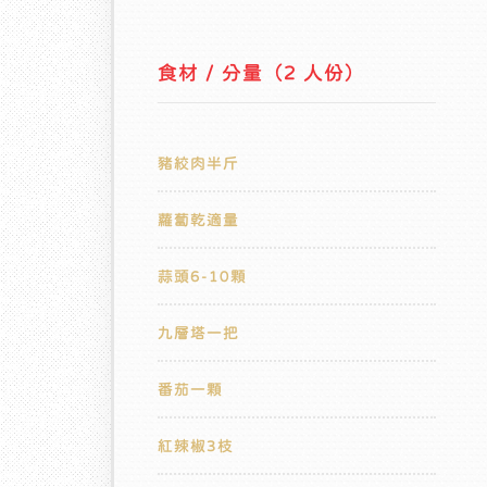
食材 / 分量（2 人份）
豬絞肉半斤
蘿蔔乾適量
蒜頭6-10顆
九層塔一把
番茄一顆
紅辣椒3枝