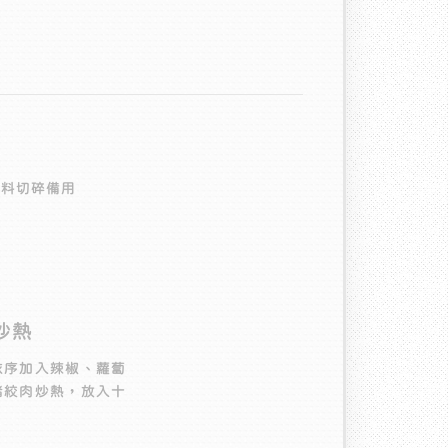
材料切碎備用
炒熱
依序加入辣椒、蘿蔔
豬絞肉炒熱，放入十