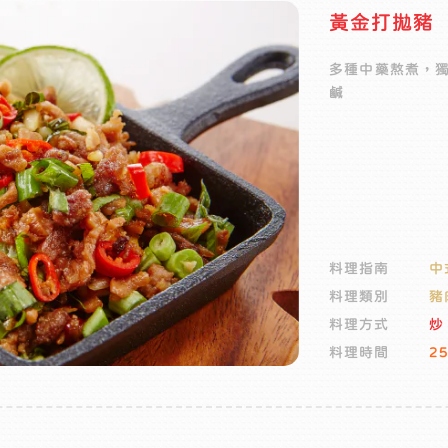
黃金打拋豬
多種中藥熬煮，
鹹
料理指南
中
料理類別
豬
料理方式
炒
料理時間
2