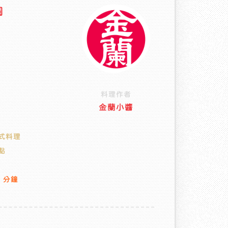
圓
點
料理作者
金蘭小醬
式料理
點
0 分鐘