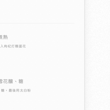
煮熟
放入枸杞打顆蛋花
蘭雪花釀、糖
、糖，最後用太白粉