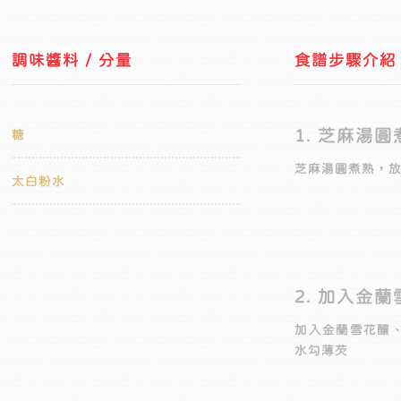
調味醬料 / 分量
食譜步驟介紹
1. 芝麻湯圓
糖
芝麻湯圓煮熟，
太白粉水
2. 加入金
加入金蘭雪花釀
水勾薄芡