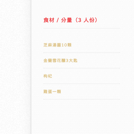
食材 / 分量（3 人份）
芝麻湯圓10顆
金蘭雪花釀3大匙
枸杞
雞蛋一顆