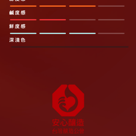
鹹度感
鮮度感
深淺色