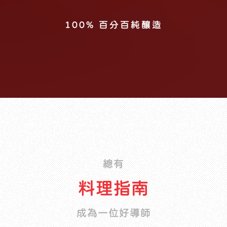
ISO22000 HACCP
非基因改造黃豆
100% 百分百純釀造
總有
料理指南
成為一位好導師