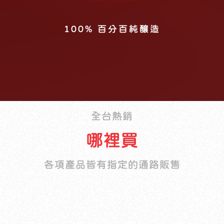
ISO22000 HACCP
非基因改造黃豆
慈心有機
100% 百分百純釀造
全台熱銷
哪裡買
各項產品皆有指定的通路販售