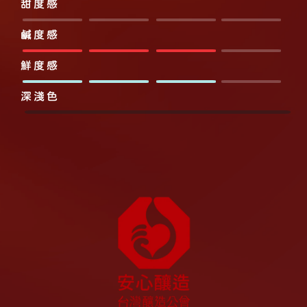
甜度感
鹹度感
鮮度感
深淺色