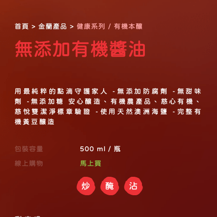
首頁
>
金蘭產品
>
健康系列 / 有機本釀
無添加有機醬油
用最純粹的點滴守護家人 -無添加防腐劑 -無甜味
劑 -無添加糖 安心釀造、有機農產品、慈心有機、
慈悅雙潔淨標章驗證 -使用天然澳洲海鹽 -完整有
機黃豆釀造
包裝容量
500 ml / 瓶
線上購物
馬上買
炒
醃
沾