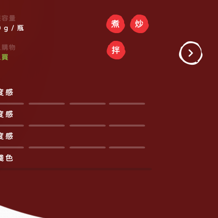
裝容量
煮
炒
 g / 瓶
上購物
拌
上買
度感
度感
度感
淺色