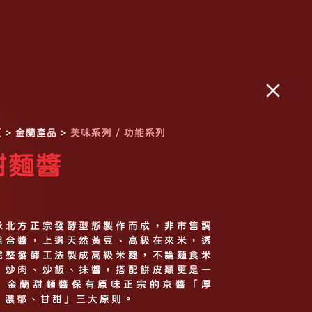
頁
>
金蘭產品
>
美味系列 / 功能系列
甜麵醬
承北方正宗發酵型態製作而成，非市售調
組合醬，上選天然黃豆、高級在來米，透
完整發酵工法製成高級米麴，不論麵食米
，炒肉、炒飯、抹醬，搭配餅皮類更是一
，金蘭甜麵醬保有原味正宗的京醬「厚
、濃郁、甘甜」三大原則。