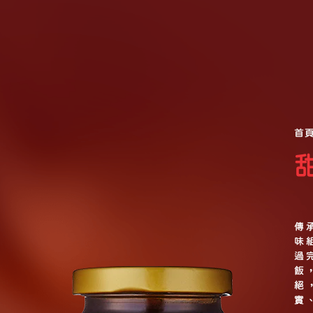
首
傳
味
過
飯
絕
實