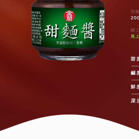
包
200
線
馬
甜
鹹
鮮
深