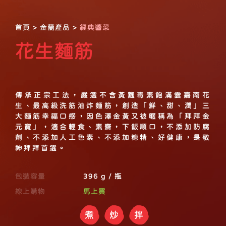
首頁
>
金蘭產品
>
經典醬菜
花生麵筋
傳承正宗工法，嚴選不含黃麴毒素飽滿雲嘉南花
生、最高級洗筋油炸麵筋，創造「鮮、甜、潤」三
大麵筋幸福口感，因色澤金黃又被暱稱為「拜拜金
元寶」，適合輕食、素齋，下飯順口，不添加防腐
劑、不添加人工色素、不添加糖精、好健康，是敬
神拜拜首選。
包裝容量
396 g / 瓶
線上購物
馬上買
煮
炒
拌