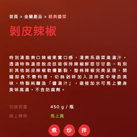
首頁
>
金蘭產品
>
經典醬菜
剝皮辣椒
特別清脆爽口辣椒果實口感，清爽系蔬菜高湯汁，
透過特殊溫控脫皮技術保持辣椒鮮甜甘甘脆，有別
於其他剝皮辣椒軟爛斷裂，整株辣椒完美呈現，開
罐即食不需料理，切絲剁碎加入涼拌菜中增添美
味，特製純釀造「醬湯汁」，直接加水可馬上變身
美味高湯，不含防腐劑。
包裝容量
450 g / 瓶
線上購物
馬上買
煮
炒
拌