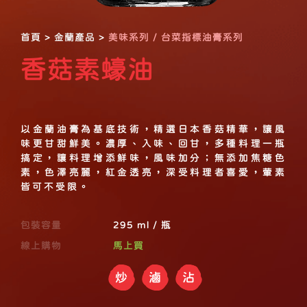
首頁
>
金蘭產品
>
美味系列 / 台菜指標油膏系列
香菇素蠔油
以金蘭油膏為基底技術，精選日本香菇精華，讓風
味更甘甜鮮美。濃厚、入味、回甘，多種料理一瓶
搞定，讓料理增添鮮味，風味加分；無添加焦糖色
素，色澤亮麗，紅金透亮，深受料理者喜愛，葷素
皆可不受限。
包裝容量
295 ml / 瓶
線上購物
馬上買
炒
滷
沾