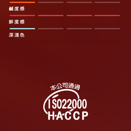
鹹度感
鮮度感
深淺色