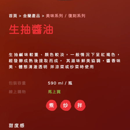
首頁
>
金蘭產品
>
美味系列 / 復刻系列
生抽醬油
生抽鹹味較重、顏色較淡，一般情況下呈紅褐色，
經發酵成熟後提取而成， 其滋味鮮美協調，醬香味
美、體態清澈透明 拌涼菜或炒菜時使用
包裝容量
590 ml / 瓶
線上購物
馬上買
煮
炒
拌
甜度感