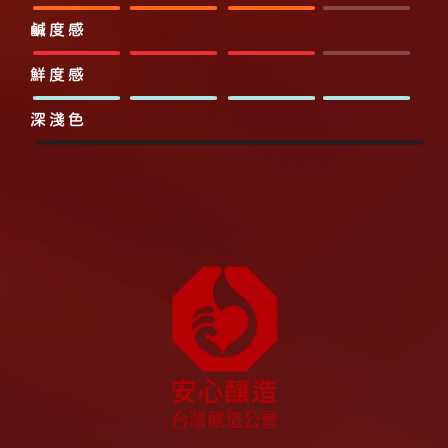
鹹度感
鮮度感
深淺色