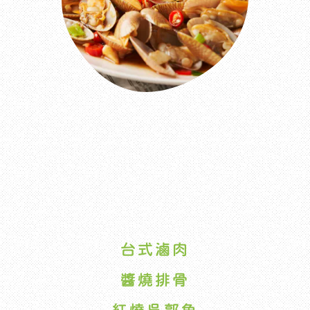
台式滷肉
醬燒排骨