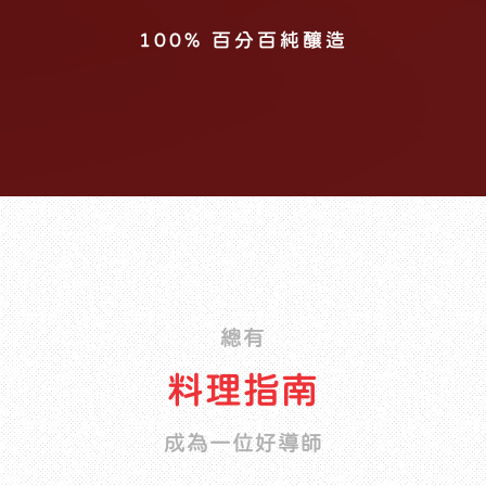
ISO22000 HACCP
非基因改造黃豆
100% 百分百純釀造
總有
料理指南
成為一位好導師