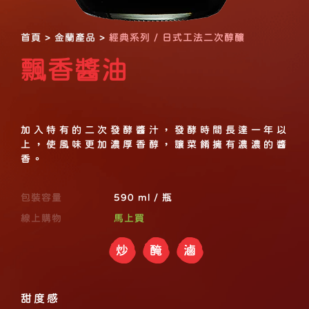
首頁
>
金蘭產品
>
經典系列 / 日式工法二次醇釀
飄香醬油
加入特有的二次發酵醬汁，發酵時間長達一年以
上，使風味更加濃厚香醇，讓菜餚擁有濃濃的醬
香。
包裝容量
590 ml / 瓶
線上購物
馬上買
炒
醃
滷
甜度感