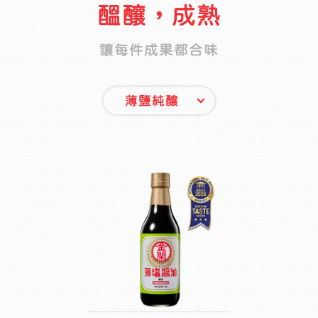
醞釀，成熟
讓每件成果都合味
薄鹽純釀