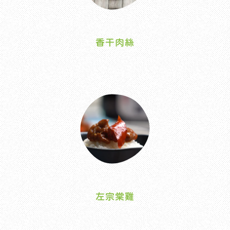
香干肉絲
左宗棠雞