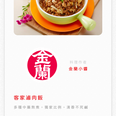
料理作者
料理作者
料理作者
料理作者
料理作者
料理作者
料理作者
金蘭小醬
金蘭小醬
金蘭
金蘭
金蘭
金蘭
金蘭
客家滷肉飯
雪花炒豬肝
台式滷肉
紅燒吳郭魚
炒海瓜子
醬炒蝦仁
剝皮辣椒雞湯
多種中藥熬煮，獨家比例，清香不死鹹
道地台灣菜
最道地台灣美食~回味無窮
台灣鯛肉嫩鮮甜
開胃下酒菜
Q彈蝦蝦，輕鬆上菜
微辣剝皮辣椒雞湯，暖身開胃好滋味