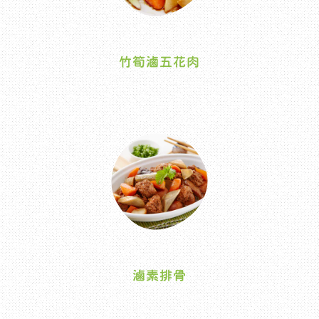
竹筍滷五花肉
滷素排骨